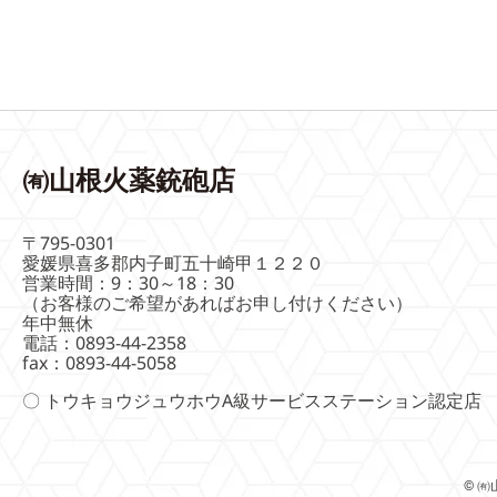
㈲山根火薬銃砲店
〒795-0301
愛媛県喜多郡内子町五十崎甲１２２０
営業時間：9：30～18：30
（お客様のご希望があればお申し付けください）
年中無休
電話：0893-44-2358
fax：0893-44-5058
〇 トウキョウジュウホウA級サービスステーション認定店
© ㈲山