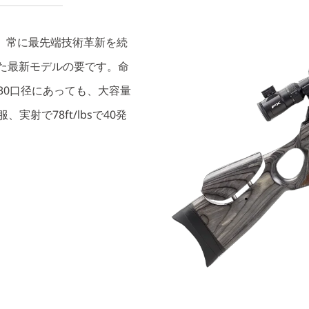
グ）は、常に最先端技術革新を続
した最新モデルの要です。命
30口径にあっても、大容量
射で78ft/lbsで40発