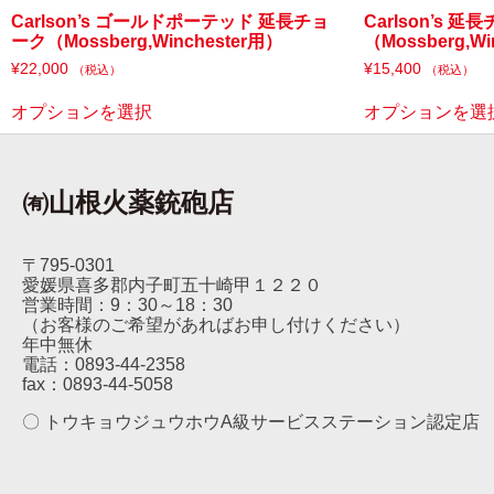
Carlson’s ゴールドポーテッド 延長チョ
Carlson’s 
ーク（Mossberg,Winchester用）
（Mossberg,Wi
¥
22,000
¥
15,400
（税込）
（税込）
オプションを選択
オプションを選
㈲山根火薬銃砲店
〒795-0301
愛媛県喜多郡内子町五十崎甲１２２０
営業時間：9：30～18：30
（お客様のご希望があればお申し付けください）
年中無休
電話：0893-44-2358
fax：0893-44-5058
〇 トウキョウジュウホウA級サービスステーション認定店