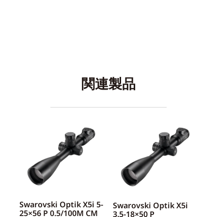
関連製品
Swarovski Optik X5i 5-
Swarovski Optik X5i
25×56 P 0.5/100M CM
3.5-18×50 P