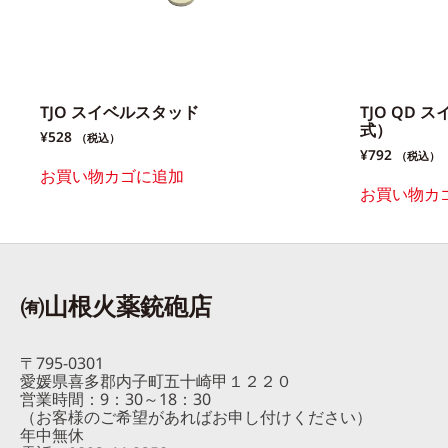
TJO スイベルスタッド
TJO QD
式）
¥
528
（税込）
¥
792
（税込）
お買い物カゴに追加
お買い物カ
㈲山根火薬銃砲店
〒795-0301
愛媛県喜多郡内子町五十崎甲１２２０
営業時間：9：30～18：30
（お客様のご希望があればお申し付けください）
年中無休